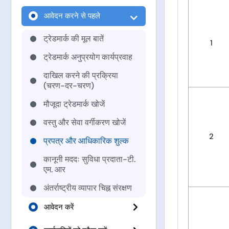
ट्रेडमार्क रजिस्ट्री के बारे में
आवेदन करने से पहले
कार्यालय स्थान और क्षेत्राधिकार
ट्रेडमार्क की मूल बातें
1
विजन और मिशन
ट्रेडमार्क अनुप्रयोग कार्यप्रवाह
संगठन संरचना
दाखिल करने की प्रक्रिया
(चरण-दर-चरण)
सी. जी. पी. डी. टी. एम का संदेश
मौजूदा ट्रेडमार्क खोजें
वस्तु और सेवा वर्गीकरण खोजें
2
प्रपत्र और आधिकारिक शुल्क
कानूनी मददः सुविधा प्रदाता-टी.
एम. आर
अंतर्राष्ट्रीय व्यापार चिह्न संरक्षण
आवेदन करें