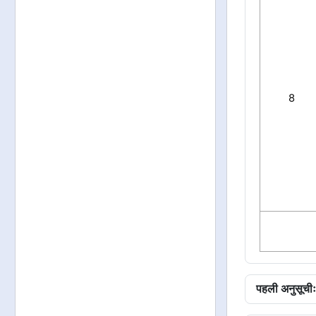
8
पहली अनुसूचीः