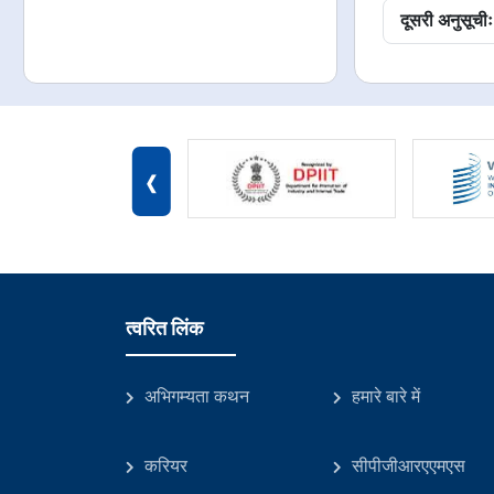
दूसरी अनुसूचीः
‹
त्वरित लिंक
अभिगम्यता कथन
हमारे बारे में
करियर
सीपीजीआरएएमएस