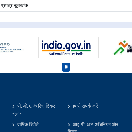
 प्रपत्र सूचकांक
पी. ओ. ए. के लिए टिकट
हमसे संपर्क करें
शुल्क
वार्षिक रिपोर्ट
आई. पी. आर. अधिनियम और
नियम