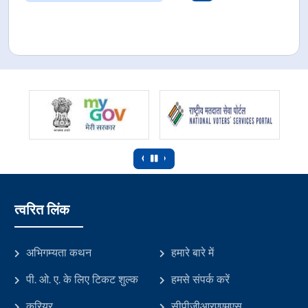
‹
›
त्वरित लिंक
अभिगम्यता कथन
हमारे बारे में
पी. ओ. ए. के लिए टिकट शुल्क
हमसे संपर्क करें
करियर
सीपीजीआरएएमएस